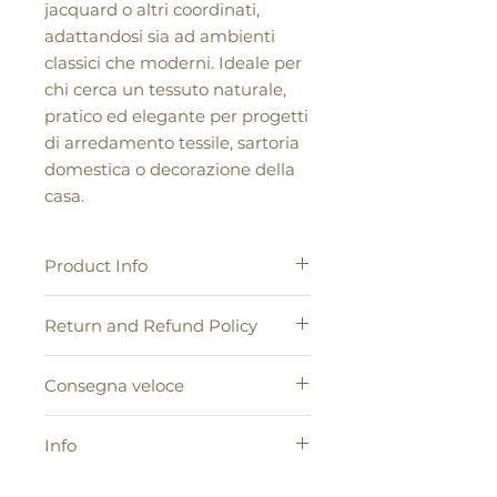
jacquard o altri coordinati,
adattandosi sia ad ambienti
classici che moderni. Ideale per
chi cerca un tessuto naturale,
pratico ed elegante per progetti
di arredamento tessile, sartoria
domestica o decorazione della
casa.
Product Info
Tessuto leggero coprente .
Return and Refund Policy
Ideale per confezionare: Tende,
cuscini, coprisedie, mantovane
1. Conformemente alle disposizioni
tovaglie
Consegna veloce
legali in vigore, l'acquirente ha
Composizione: 73% Cotone - 27%
diritto di recedere dall'acquisto
poliacriclico
Le spedizioni saranno affidate al
senza alcuna penalità e senza
Altezza 280 cm
Info
nostro Corriere Espresso, con tempi
specificarne il motivo, entro il
di consegna di 48/72 ore per l'Italia
termine di 14 giorni ai sensi dell'art.
I colori riportati sullo schermo del
isole comprese.
57 del D.lgs 206/2005 decorrenti