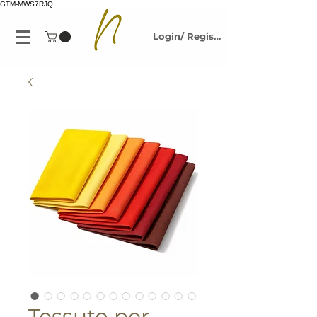
GTM-MWS7RJQ
Login/ Registrati
Tessuto per