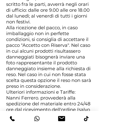
scritto fra le parti, avverrà negli orari
di ufficio: dalle ore 9.00 alle ore 18.00
dal lunedì; al venerdì di tutti i giorni
non festivi.
Alla ricezione del pacco, in caso
imballaggio non in perfette
condizioni, si consiglia di accettare il
pacco "Accetto con Riserva". Nel caso
in cui alcuni prodotti risultassero
danneggiati bisognerà inviare una
foto rappresentante il prodotto
danneggiato insieme alla richiesta di
reso. Nel caso in cui non fosse stata
scelta questa opzione il reso non sarà
preso in considerazione.
Ulteriori informazioni e Tariffe:
Nanni Ferrero. provvederà alla
spedizione del materiale entro 24/48
ore dal ricevimento dell'ordine (salvo
diverse indicazioni concordate tra le
parti).
Per merce non disponibile a
magazzino, Nanni Ferrero. si riserva il